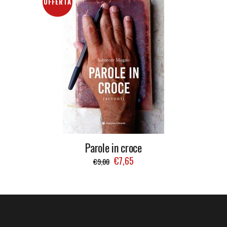
OFFERTA
Parole in croce
€
7,65
€
9,00