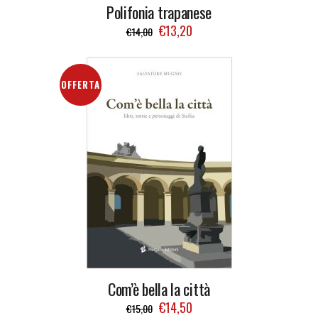
Polifonia trapanese
€
13,20
€
14,00
OFFERTA
Com’è bella la città
€
14,50
€
15,00