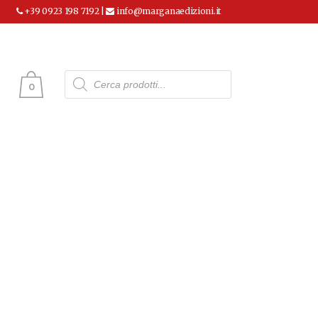
+39 0923 198 7192 |
info@marganaedizioni.it
Ricerca
prodotti
0