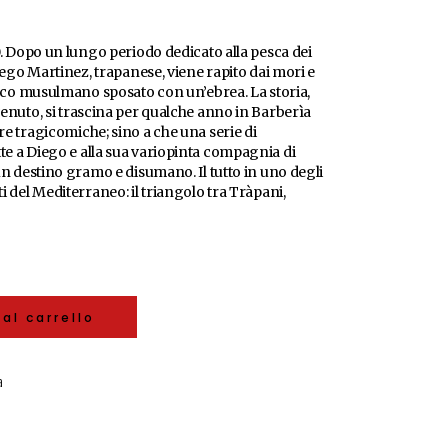
00. Dopo un lungo periodo dedicato alla pesca dei
Diego Martinez, trapanese, viene rapito dai mori e
ricco musulmano sposato con un’ebrea. La storia,
venuto, si trascina per qualche anno in Barberìa
re tragicomiche; sino a che una serie di
te a Diego e alla sua variopinta compagnia di
un destino gramo e disumano. Il tutto in uno degli
i del Mediterraneo: il triangolo tra Tràpani,
al carrello
a