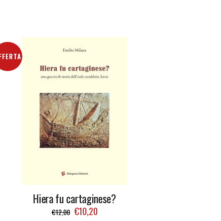
FFERTA
Hiera fu cartaginese?
€
10,20
€
12,00