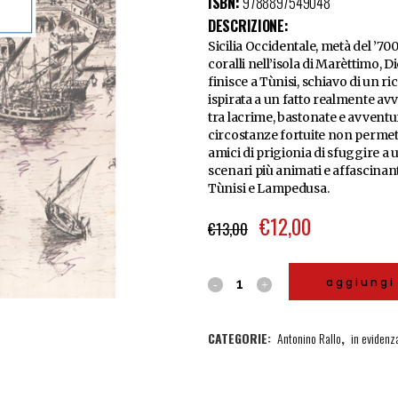
ISBN:
9788897549048
DESCRIZIONE:
Sicilia Occidentale, metà del ’7
coralli nell’isola di Marèttimo, 
finisce a Tùnisi, schiavo di un 
ispirata a un fatto realmente av
tra lacrime, bastonate e avventu
circostanze fortuite non permet
amici di prigionia di sfuggire a 
scenari più animati e affascinant
Tùnisi e Lampedusa.
€
12,00
€
13,00
aggiungi 
CATEGORIE:
Antonino Rallo
,
in evidenz