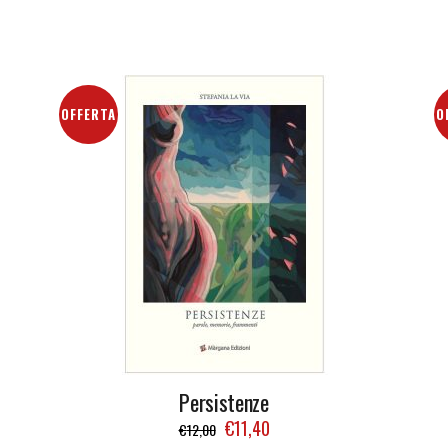
OFFERTA
O
Persistenze
€
11,40
€
12,00