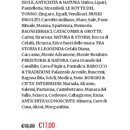
ISOLE, ANTICHITÀ & NATURA: Ustica, Lipari,
Pantelleria, Stromboli. LE ROTTE DEL
TONNO: Zingaro, Egadi, Vendicari. MUSEI
INSOLITI: Carretto siciliano, Mare, Sale, Pane
Rituale, Manna, Spartenza, Memoria.
BAGNI EBRAICI, CATACOMBE & GROTTE:
Carini, Siracusa. NATURA & STORIA: Rocca di
Cefalù, Ficuzza, Erice fuori delle mura. TRA
STORIA E LEGGENDA:Cefalà Diana,
Caccamo, Monte Adranone, Monte Bonifato.
PREISTORIA & NATURA: Cava Grande del
Cassibile, Cava d’Ispica, Pantalica. BAROCCO
& TRADIZIONI: Palazzolo Acreide, Buscemi,
Ragusa Ibla, Scicli, Modica, Noto. BORGHI &
CITTA’ INTERMEDIE Marsala, Alcamo,
Salemi, Partanna, Castelvetrano, Mazara del
Vallo, Sciacca, Corleone, Caltagirone, Enna.
ANTICHITÀ SCONOSCIUTE: Himera, Cave di
Cusa, Akrai, Morgantina.
€
17,00
€
18,00