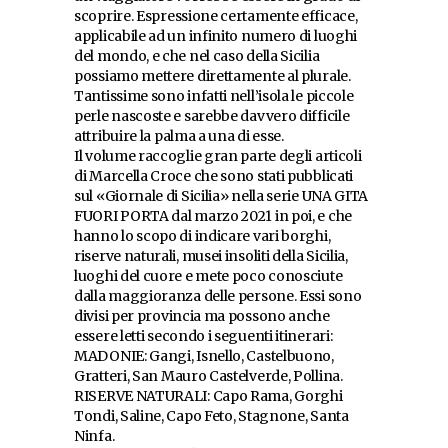
scoprire. Espressione certamente efficace,
applicabile ad un infinito numero di luoghi
del mondo, e che nel caso della Sicilia
possiamo mettere direttamente al plurale.
Tantissime sono infatti nell’isola le piccole
perle nascoste e sarebbe davvero difficile
attribuire la palma a una di esse.
Il volume raccoglie gran parte degli articoli
di Marcella Croce che sono stati pubblicati
sul «Giornale di Sicilia» nella serie UNA GITA
FUORI PORTA dal marzo 2021 in poi, e che
hanno lo scopo di indicare vari borghi,
riserve naturali, musei insoliti della Sicilia,
luoghi del cuore e mete poco conosciute
dalla maggioranza delle persone. Essi sono
divisi per provincia ma possono anche
essere letti secondo i seguenti itinerari:
MADONIE: Gangi, Isnello, Castelbuono,
Gratteri, San Mauro Castelverde, Pollina.
RISERVE NATURALI: Capo Rama, Gorghi
Tondi, Saline, Capo Feto, Stagnone, Santa
Ninfa.