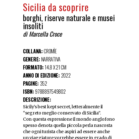
Sicilia da scoprire
borghi, riserve naturale e musei
insoliti
di Marcella Croce
COLLANA:
CROMÌE
GENERE:
NARRATIVA
FORMATO:
14.8 X 21 CM
ANNO DI EDIZIONE:
2022
PAGINE:
352
ISBN:
9788897549802
DESCRIZIONE:
Sicily’s best kept secret, letteralmente il
“segreto meglio conservato di Sicilia”.
Con questa espressione il mondo anglofono
spesso denota quella piccola perla nascosta
che ogni turista che aspiri ad essere anche
un viaggiatore vorrebbe essere in grado di