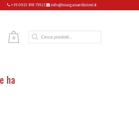
+39 0923 198 7192 |
info@marganaedizioni.it
Ricerca
prodotti
0
ne ha