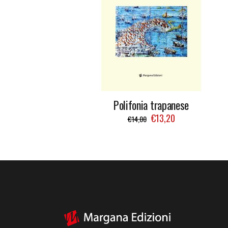
Polifonia trapanese
€
13,20
€
14,00