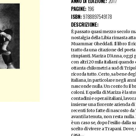
ANNO DI EDIZIONE:
2017
PAGINE:
196
ISBN:
9788897549178
DESCRIZIONE:
È passato quasi mezzo secolo m
nostalgia della Libia rimasta atta
Muammar Gheddafi. Il libro Il ri
tratto da una citazione del poet
rimpianti. Mariza D’Anna, oggi gio
con altri 20 mila italiani quand
ottanta chilometri a sud di Tripo
ricorda tutto. Certo, sa bene de
italiana, in particolare negli ann
nasconde nulla. Un conto fu il bru
coloni. E quella di Mariza è la sto
contadini e operai italiani, lav
insieme una fiorente azienda di 
recenti foto fatte di nascosto da
avanti la tenuta, non resta nulla
è un caso se, dopo l’esilio dalla 
scelto di vivere a Trapani. Dove, s
casa…