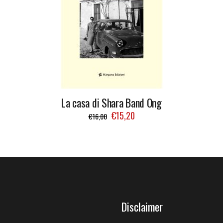
La casa di Shara Band Ong
€
15,20
€
16,00
Disclaimer