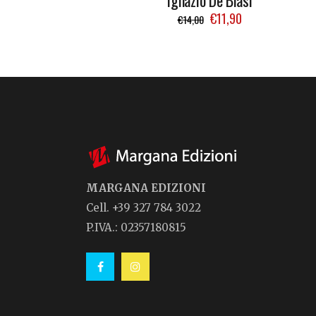
Ignazio De Blasi
€
11,90
€
14,00
MARGANA EDIZIONI
Cell. +39 327 784 3022
P.IVA.: 02357180815