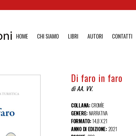
HOME
CHI SIAMO
LIBRI
AUTORI
CONTATTI
Di faro in faro
di AA. VV.
COLLANA:
CROMÌE
GENERE:
NARRATIVA
FORMATO:
14,8 X 21
ANNO DI EDIZIONE:
2021