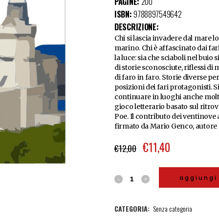
PAGINE:
200
ISBN:
9788897549642
DESCRIZIONE:
Chi si lascia invadere dal mare lo
marino. Chi è affascinato dai far
la luce: sia che sciaboli nel buio
di storie sconosciute, riflessi d
di faro in faro. Storie diverse pe
posizioni dei fari protagonisti.
continuare in luoghi anche molto 
gioco letterario basato sul ritr
Poe. Il contributo dei ventinove 
firmato da Mario Genco, autore c
€
11,40
€
12,00
aggiungi 
CATEGORIA:
Senza categoria