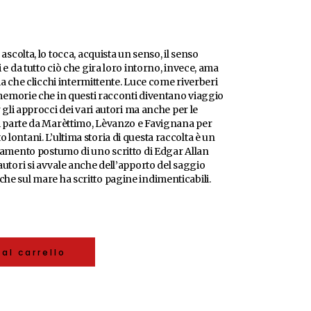
 ascolta, lo tocca, acquista un senso, il senso
i e da tutto ciò che gira loro intorno, invece, ama
 sia che clicchi intermittente. Luce come riverberi
i memorie che in questi racconti diventano viaggio
r gli approcci dei vari autori ma anche per le
 Si parte da Marèttimo, Lèvanzo e Favignana per
lontani. L’ultima storia di questa raccolta è un
ovamento postumo di uno scritto di Edgar Allan
autori si avvale anche dell’apporto del saggio
he sul mare ha scritto pagine indimenticabili.
al carrello