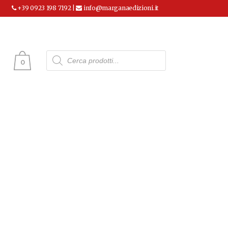
+39 0923 198 7192 |
info@marganaedizioni.it
Ricerca
prodotti
0