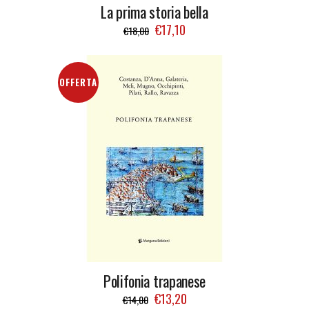
La prima storia bella
€
17,10
€
18,00
OFFERTA
Polifonia trapanese
€
13,20
€
14,00